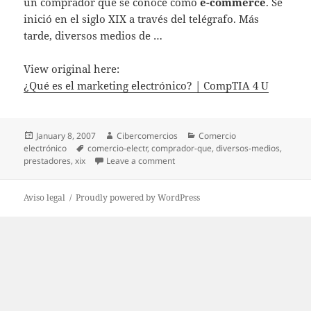
un comprador que se conoce como
e-commerce
. Se
inició en el siglo XIX a través del telégrafo. Más
tarde, diversos medios de …
View original here:
¿Qué es el marketing electrónico? | CompTIA 4 U
Posted
January 8, 2007
Author
Cibercomercios
Categories
Comercio
electrónico
on
Tags
comercio-electr
,
comprador-que
,
diversos-medios
,
prestadores
,
xix
Leave a comment
on ¿Qué es el marketing electróni
Aviso legal
Proudly powered by WordPress