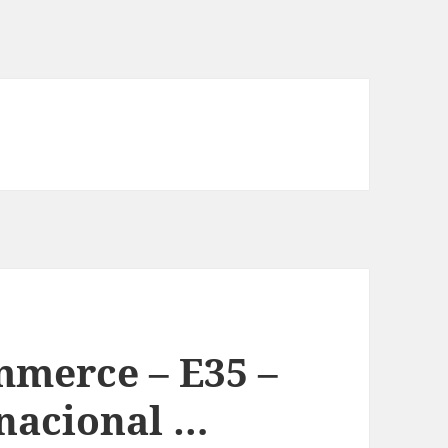
mmerce – E35 –
rnacional …