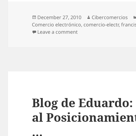
Posted
December 27, 2010
Author
Cibercomercios
Comercio electrónico
on
,
comercio-electr
,
franci
Leave a comment
on Video curso e-commerc
Blog de Eduardo:
al Posicionamien
…