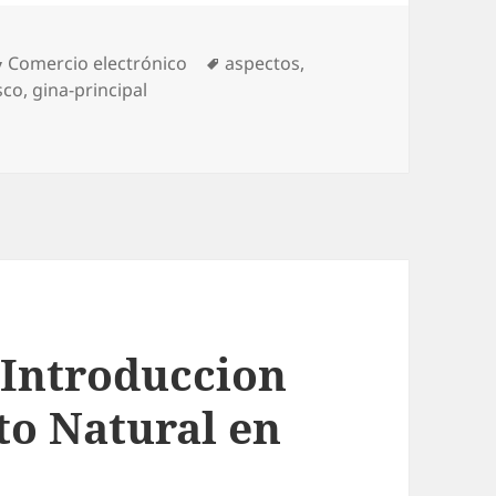
Categories
Comercio electrónico
Tags
aspectos
,
sco
,
gina-principal
e – E35 – Claves sitio Internacional …
 Introduccion
to Natural en