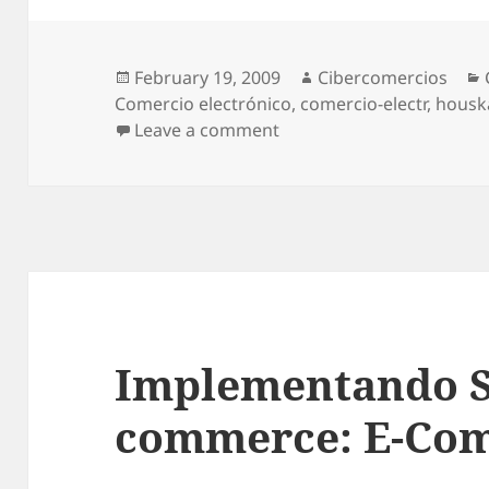
Posted
February 19, 2009
Author
Cibercomercios
Comercio electrónico
on
,
comercio-electr
,
houska
Leave a comment
on Nortel Trae Nueva Ex
Implementando S
commerce: E-Com