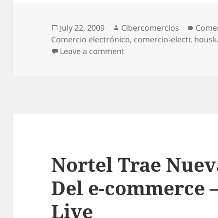
Posted
July 22, 2009
Author
Cibercomercios
Categ
Comer
Comercio electrónico
on
,
comercio-electr
,
housk
Leave a comment
on The Most Search In G
Nortel Trae Nuev
Del e-commerce 
Live