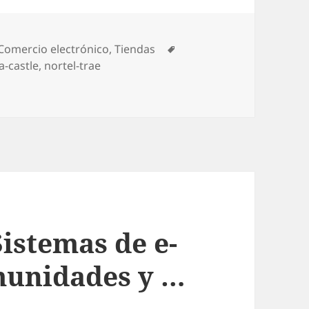
Categories
Comercio electrónico
,
Tiendas
Tags
-castle
,
nortel-trae
periencia Del e-commerce – Windows Live
istemas de e-
unidades y …