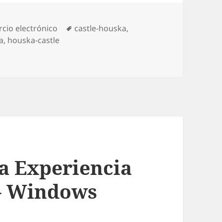
ories
cio electrónico
Tags
castle-houska
,
a
,
houska-castle
oogle The Host Trends: Houska Castle
a Experiencia
– Windows