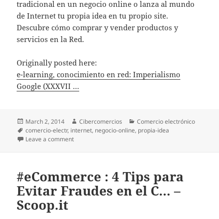
tradicional en un negocio online o lanza al mundo
de Internet tu propia idea en tu propio site.
Descubre cómo comprar y vender productos y
servicios en la Red.
Originally posted here:
e-learning, conocimiento en red: Imperialismo
Google (XXXVII …
Posted
March 2, 2014
Author
Cibercomercios
Categories
Comercio electrónico
on
Tags
comercio-electr
,
internet
,
negocio-online
,
propia-idea
Leave a comment
on e-learning, conocimiento en red: Imperialismo Go
#eCommerce : 4 Tips para
Evitar Fraudes en el C… –
Scoop.it