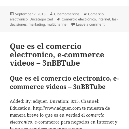
Posted
September 7, 2013
Author
Cibercomercios
Categories
Comercio
electrónico
on
,
Uncategorized
Tags
Comercio electrónico
,
internet
,
las-
decisiones
,
marketing
,
multichannel
Leave a comment
on Marketing e
Que es el comercio
electronico, e-commerce
videos – 3nBBTube
Que es el comercio electronico, e-
commerce videos – 3nBBTube
Added: By: adguer. Duration: 8:15. Channel:
Education. http://www.adguer.com te muestra de
manera breve lo que es en verdad el
comercio
electronico
, e-commerce para negocios en Internet y
lo que se requiere tomar en cuenta.