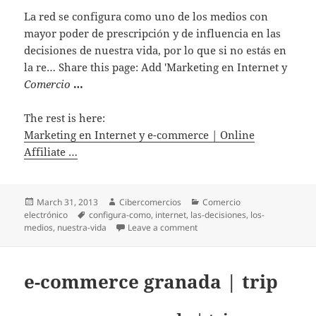
La red se configura como uno de los medios con
mayor poder de prescripción y de influencia en las
decisiones de nuestra vida, por lo que si no estás en
la re… Share this page: Add 'Marketing en Internet y
Comercio
…
The rest is here:
Marketing en Internet y e-commerce | Online
Affiliate …
Posted
March 31, 2013
Author
Cibercomercios
Categories
Comercio
electrónico
on
Tags
configura-como
,
internet
,
las-decisiones
,
los-
medios
,
nuestra-vida
Leave a comment
on Marketing en Internet y e-
e-commerce granada | trip