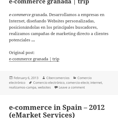
e-commerce granada | trip
e-commerce
granada. Desarrollamos a empresas en
Internet, diseñando Websites personalizadas,
posicionándolas en los principales buscadores,
realizamos campañas de marketing directo a clientes
potenciales
…
Original post:
e-commerce granada | trip
Posted
February 6, 2013
Author
Cibercomercios
Categories
Comercio
electrónico
on
Tags
Comercio electrónico
,
comercio-electr
,
internet
,
realizamos-campa
,
websites
Leave a comment
on e-commerce granad
e-commerce in Spain – 2012
(eMarket Services)