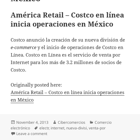
América Retail – Costco en línea
inicia operaciones en México
Costco anunció la creación de su nueva división de
e-commerce
y el inicio de operaciones de Costco en
Línea. Costco en Línea es el servicio de venta por
Internet para los más de 3.2 millones de socios de
Costco.
Originally posted here:
América Retail – Costco en línea inicia operaciones
en México
Posted
November 4, 2013
Author
Cibercomercios
Categories
Comercio
electrónico
on
Tags
electr
,
internet
,
nueva-divisi
,
venta-por
Leave a comment
on América Retail – Costco en línea inicia operacion