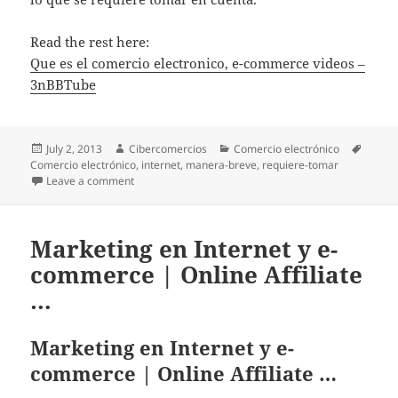
Read the rest here:
Que es el comercio electronico, e-commerce videos –
3nBBTube
Posted
July 2, 2013
Author
Cibercomercios
Categories
Comercio electrónico
Tags
Comercio electrónico
on
,
internet
,
manera-breve
,
requiere-tomar
Leave a comment
on Que es el comercio electronico, e-commerce vid
Marketing en Internet y e-
commerce | Online Affiliate
…
Marketing en Internet y e-
commerce | Online Affiliate …