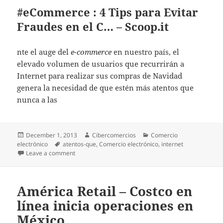
#eCommerce : 4 Tips para Evitar
Fraudes en el C… – Scoop.it
nte el auge del
e-commerce
en nuestro país, el
elevado volumen de usuarios que recurrirán a
Internet para realizar sus compras de Navidad
genera la necesidad de que estén más atentos que
nunca a las
Posted
December 1, 2013
Author
Cibercomercios
Categories
Comercio
electrónico
on
Tags
atentos-que
,
Comercio electrónico
,
internet
Leave a comment
on #eCommerce : 4 Tips para Evitar Fraudes en el C…
América Retail – Costco en
línea inicia operaciones en
México