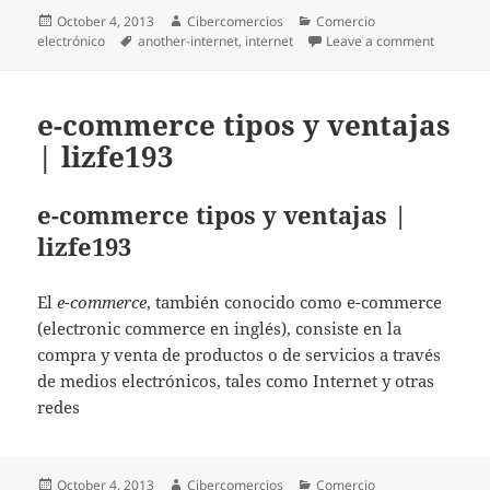
Posted
October 4, 2013
Author
Cibercomercios
Categories
Comercio
electrónico
on
Tags
another-internet
,
internet
Leave a comment
on [WATC
e-commerce tipos y ventajas
| lizfe193
e-commerce tipos y ventajas |
lizfe193
El
e-commerce
, también conocido como e-commerce
(electronic commerce en inglés), consiste en la
compra y venta de productos o de servicios a través
de medios electrónicos, tales como Internet y otras
redes
Posted
October 4, 2013
Author
Cibercomercios
Categories
Comercio