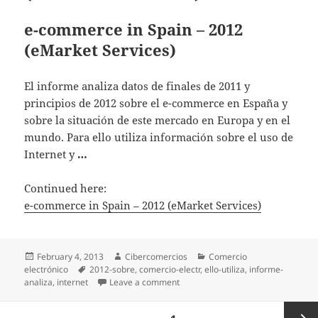
e-commerce in Spain – 2012
(eMarket Services)
El informe analiza datos de finales de 2011 y
principios de 2012 sobre el e-commerce en España y
sobre la situación de este mercado en Europa y en el
mundo. Para ello utiliza información sobre el uso de
Internet y
…
Continued here:
e-commerce in Spain – 2012 (eMarket Services)
Posted
February 4, 2013
Author
Cibercomercios
Categories
Comercio
electrónico
on
Tags
2012-sobre
,
comercio-electr
,
ello-utiliza
,
informe-
analiza
,
internet
Leave a comment
on e-commerce in Spain – 2012 (e
Posts