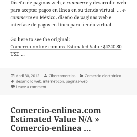
Diseño de paginas web,
e-commerce
y desarrollo web
para aceptar pagos en línea en su tienda virtual.
…
e-
commerce
en México, diseño de paginas web e
interfase de pagos en línea para tienda virtual.
Go here to see the original:
Comercio-online.com.mx Estimated Value $4240.80
USD …
Posted
April 30, 2012
Author
Cibercomercios
Categories
Comercio electrónico
on
Tags
desarrollo web
,
internet-con
,
paginas-web
Leave a comment
on Comercio-online.com.mx Estimated Value $4240.
Comercio-enlinea.com
Estimated Value N/A »
Comercio-enlinea …