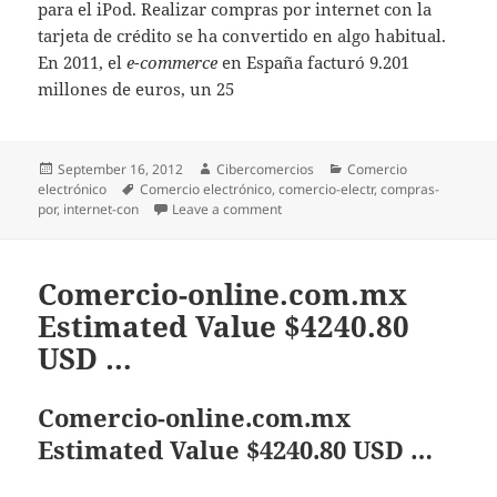
para el iPod. Realizar compras por internet con la
tarjeta de crédito se ha convertido en algo habitual.
En 2011, el
e-commerce
en España facturó 9.201
millones de euros, un 25
Posted
September 16, 2012
Author
Cibercomercios
Categories
Comercio
electrónico
on
Tags
Comercio electrónico
,
comercio-electr
,
compras-
por
,
internet-con
Leave a comment
on El e-commerce, estratégico par
Comercio-online.com.mx
Estimated Value $4240.80
USD …
Comercio-online.com.mx
Estimated Value $4240.80 USD …