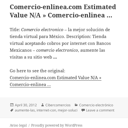
Comercio-enlinea.com Estimated
Value N/A » Comercio-enlinea …
Title:
Comercio electronico
– la mejor solución de
tienda virtual para México. Description: Tienda
virtual aceptando cobros por internet con Bancos
Mexicanos –
comercio electronico
, aumente las
visitas a su sitio web
…
Go here to see the original:
Comercio-enlinea.com Estimated Value N/A »
Comercio-enlinea …
Posted
April 30, 2012
Author
Cibercomercios
Categories
Comercio electrónico
on
Tags
aumente-las
,
internet-con
,
mejor-soluci
Leave a comment
on Come
Aviso legal
Proudly powered by WordPress