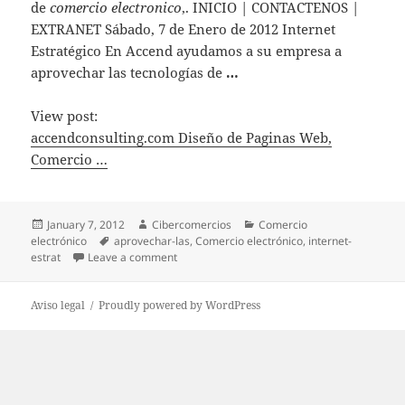
de
comercio electronico
,. INICIO | CONTACTENOS |
EXTRANET Sábado, 7 de Enero de 2012 Internet
Estratégico En Accend ayudamos a su empresa a
aprovechar las tecnologías de
…
View post:
accendconsulting.com Diseño de Paginas Web,
Comercio …
Posted
January 7, 2012
Author
Cibercomercios
Categories
Comercio
electrónico
on
Tags
aprovechar-las
,
Comercio electrónico
,
internet-
estrat
Leave a comment
on accendconsulting.com Diseño de Paginas
Aviso legal
Proudly powered by WordPress