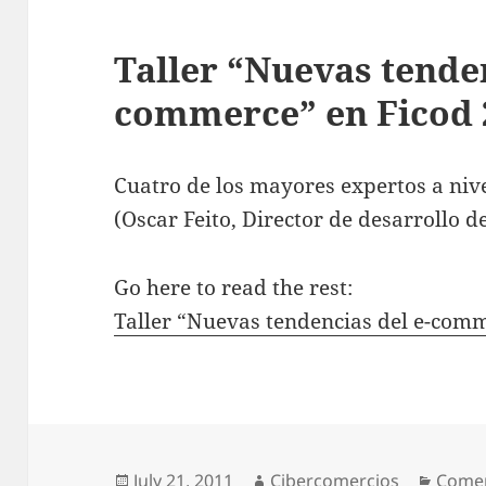
Taller “Nuevas tenden
commerce” en Ficod 
Cuatro de los mayores expertos a nive
(Oscar Feito, Director de desarrollo d
Go here to read the rest:
Taller “Nuevas tendencias del e-com
Posted
July 21, 2011
Author
Cibercomercios
Categ
Comer