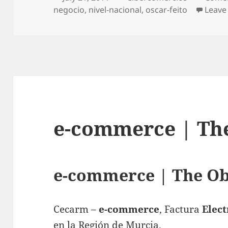
negocio
on
,
nivel-nacional
,
oscar-feito
Leave
e-commerce | T
e-commerce | The O
Cecarm –
e-commerce
, Factura
Elect
en la Región de Murcia.