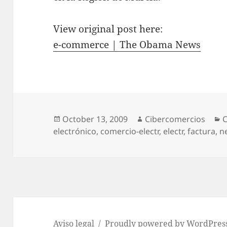
View original post here:
e-commerce | The Obama News
Posted
October 13, 2009
Author
Cibercomercios
C
C
electrónico
on
,
comercio-electr
,
electr
,
factura
,
n
Aviso legal
Proudly powered by WordPres