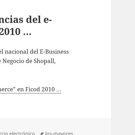
cias del e-
2010 …
l nacional del E-Business
e Negocio de Shopall,
merce” en Ficod 2010 …
ories
cio electrónico
Tags
los-mayores
,