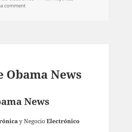
 a comment
on Taller “Nuevas tendencias del e-commerce” 
he Obama News
bama News
rónica
y Negocio
Electrónico