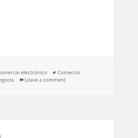
ategories
omercio electrónico
Tags
Comercio
egocio
Leave a comment
on e-commerce | The Obama 
s