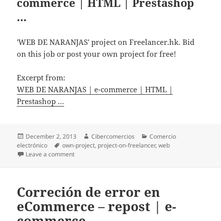
commerce | HTML | Prestashop
…
'WEB DE NARANJAS' project on Freelancer.hk. Bid
on this job or post your own project for free!
Excerpt from:
WEB DE NARANJAS | e-commerce | HTML |
Prestashop …
Posted
December 2, 2013
Author
Cibercomercios
Categories
Comercio
electrónico
on
Tags
own-project
,
project-on-freelancer
,
web
Leave a comment
on WEB DE NARANJAS | e-commerce | HTML | Pres
Correción de error en
eCommerce – repost | e-
commerce …