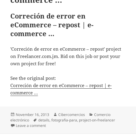
Correción de error en
eCommerce – repost | e-
commerce …
'Correción de error en eCommerce – repost' project
on Freelancer.com.jm. Bid on this job or post your
own project for free!
See the original post:
Correción de error en eCommerce – repost | e-
commerce …
Posted
November 16, 2013
Author
Cibercomercios
Categories
Comercio
electrónico
on
Tags
details
,
fotografia-para
,
project-on-freelancer
Leave a comment
on Correción de error en eCommerce – repost | e-