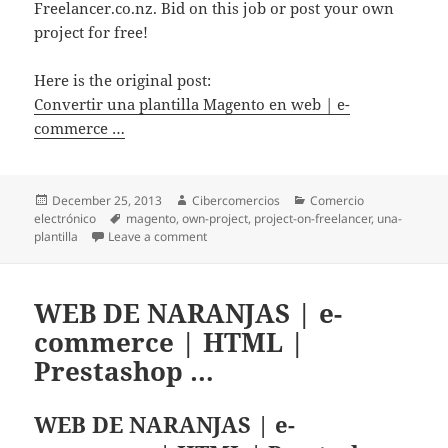
Freelancer.co.nz. Bid on this job or post your own
project for free!
Here is the original post:
Convertir una plantilla Magento en web | e-
commerce …
Posted
December 25, 2013
Author
Cibercomercios
Categories
Comercio
electrónico
on
Tags
magento
,
own-project
,
project-on-freelancer
,
una-
plantilla
Leave a comment
on Convertir una plantilla Magento en we
WEB DE NARANJAS | e-
commerce | HTML |
Prestashop …
WEB DE NARANJAS | e-