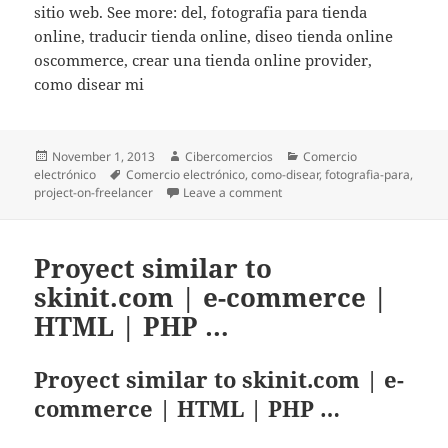
sitio web. See more: del, fotografia para tienda
online, traducir tienda online, diseo tienda online
oscommerce, crear una tienda online provider,
como disear mi
Posted
November 1, 2013
Author
Cibercomercios
Categories
Comercio
electrónico
on
Tags
Comercio electrónico
,
como-disear
,
fotografia-para
,
project-on-freelancer
Leave a comment
on Personalizacion y puesta 
Proyect similar to
skinit.com | e-commerce |
HTML | PHP …
Proyect similar to skinit.com | e-
commerce | HTML | PHP …