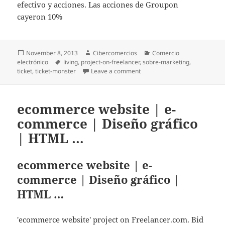
efectivo y acciones. Las acciones de Groupon
cayeron 10%
Posted
November 8, 2013
Author
Cibercomercios
Categories
Comercio
electrónico
on
Tags
living
,
project-on-freelancer
,
sobre-marketing
,
ticket
,
ticket-monster
Leave a comment
on América Retail – Groupon s
ecommerce website | e-
commerce | Diseño gráfico
| HTML …
ecommerce website | e-
commerce | Diseño gráfico |
HTML …
'ecommerce website' project on Freelancer.com. Bid