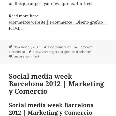
on this job or post your own project for free!
Read more here:
ecommerce website | e-commerce | Diseño gráfico |
HTML …
Posted
November 3, 2013
Author
Cibercomercios
Categories
Comercio
electrónico
on
Tags
entry
,
own-project
,
project-on-freelancer
Leave a comment
on ecommerce website | e-commerce | Diseño gráf
Social media week
Barcelona 2012 | Marketing
y Comercio
Social media week Barcelona
2012 | Marketing y Comercio