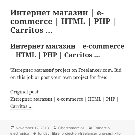
Интернет магазин | e-
commerce | HTML | PHP |
Carritos …
Интернет магазин | e-commerce
| HTML | PHP | Carritos …
'Интернет магазин' project on Freelancer.com. Bid
on this job or post your own project for free!
Original post:
Интернет магазин | e-commerce | HTML | PHP |
Carritos …
Posted
November 12, 2013
Author
Cibercomercios
Categories
Comercio
electrónico
on
Tags
fundaci
,
libre
,
project-on-freelancer
,
una-sesi
,
xito