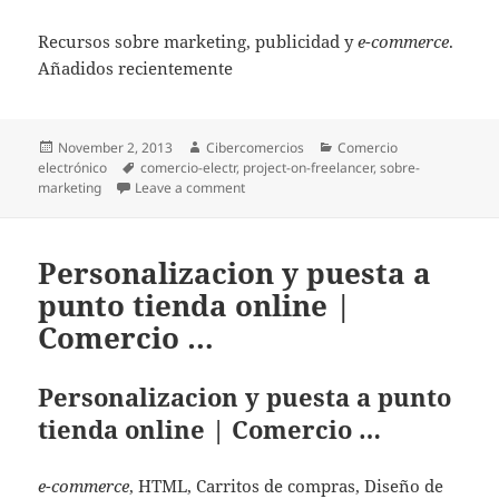
Recursos sobre marketing, publicidad y
e-commerce
.
Añadidos recientemente
Posted
November 2, 2013
Author
Cibercomercios
Categories
Comercio
electrónico
on
Tags
comercio-electr
,
project-on-freelancer
,
sobre-
marketing
Leave a comment
on Social media week Barcelona 2012 | 
Personalizacion y puesta a
punto tienda online |
Comercio …
Personalizacion y puesta a punto
tienda online | Comercio …
e-commerce
, HTML, Carritos de compras, Diseño de