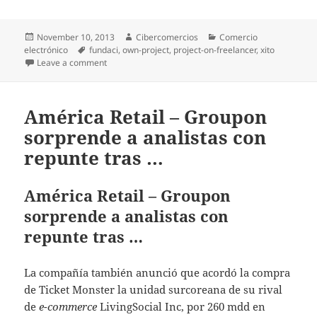
Posted
November 10, 2013
Author
Cibercomercios
Categories
Comercio
electrónico
on
Tags
fundaci
,
own-project
,
project-on-freelancer
,
xito
Leave a comment
on High school bookstore | e-commerce | HTML | Ca
América Retail – Groupon
sorprende a analistas con
repunte tras …
América Retail – Groupon
sorprende a analistas con
repunte tras …
La compañía también anunció que acordó la compra
de Ticket Monster la unidad surcoreana de su rival
de
e-commerce
LivingSocial Inc, por 260 mdd en