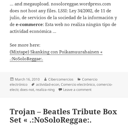
… and megaupload. nosoloreggae.wordpress.com
does not host any files. LSSI: Ley 34/2002, de 11 de
julio, de servicios de la sociedad de la información y
de
e-commerce
: Esta web no realiza ningún tipo de
actividad económica …
See more here:
(Mixtape) Skanking con Poikamuurahainen «
.:NoSoloReggae:.
Posted
March 16, 2010
Author
Cibercomercios
Categories
Comercio
electrónico
on
Tags
actividad-econ
,
Comercio electrónico
,
comercio-
electr
,
does-not
,
realiza-ning
Leave a comment
on (Mixtape) Skanking
Trojan – Beatles Tribute Box
Set « .:NoSoloReggae:.