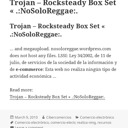
Trojan – Rocksteady Box Set
« .:NoSoloReggae:.
Trojan – Rocksteady Box Set «
.:NoSoloReggae:.
… and megaupload. nosoloreggae.wordpress.com
does not host any files. LSSI: Ley 34/2002, de 11 de
julio, de servicios de la sociedad de la información y
de
e-commerce
: Esta web no realiza ningún tipo de
actividad económica …
Read more:
Trojan – Rocksteady Box Set « .:NoSoloReggae:.
Posted
March 9, 2010
Author
Cibercomercios
Categories
Comercio electrónico
on
Tags
Comercio electrónico
,
comercio-electr
,
realiza-ning
,
recursos
Leave a comment
on Trojan – Rocksteady Box Set « .:NoSoloReggae:.