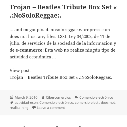
Trojan – Beatles Tribute Box Set «
.:NoSoloReggae:.
… and megaupload. nosoloreggae.wordpress.com
does not host any files. LSSI: Ley 34/2002, de 11 de
julio, de servicios de la sociedad de la información y
de
e-commerce
: Esta web no realiza ningún tipo de
actividad económica …
View post:
Trojan – Beatles Tribute Box Set « .:NoSoloReggae:.
Posted
March 9, 2010
Author
Cibercomercios
Categories
Comercio electrónico
on
Tags
actividad-econ
,
Comercio electrónico
,
comercio-electr
,
does-not
,
realiza-ning
Leave a comment
on Trojan – Beatles Tribute Box Set « .