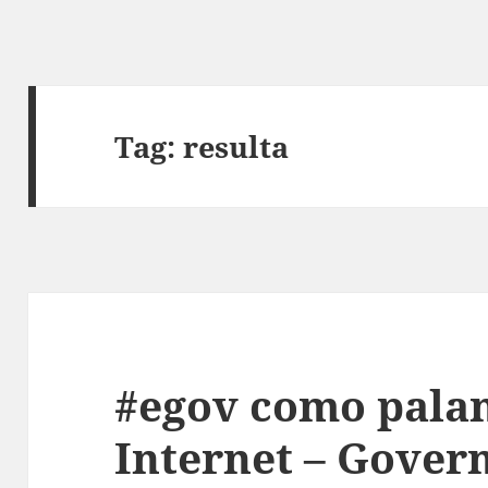
Tag:
resulta
#egov como pala
Internet – Gover