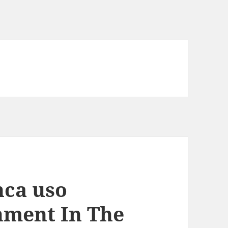
nca uso
nment In The