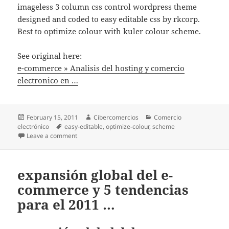
imageless 3 column css control wordpress theme
designed and coded to easy editable css by rkcorp.
Best to optimize colour with kuler colour scheme.
See original here:
e-commerce » Analisis del hosting y comercio
electronico en …
Posted
February 15, 2011
Author
Cibercomercios
Categories
Comercio
electrónico
on
Tags
easy-editable
,
optimize-colour
,
scheme
Leave a comment
on e-commerce » Analisis del hosting y comercio ele
expansión global del e-
commerce y 5 tendencias
para el 2011 …