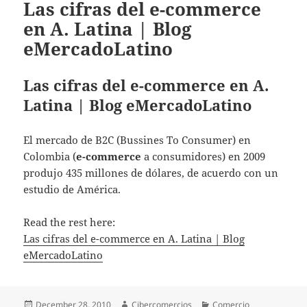
Las cifras del e-commerce
en A. Latina | Blog
eMercadoLatino
Las cifras del e-commerce en A.
Latina | Blog eMercadoLatino
El mercado de B2C (Bussines To Consumer) en
Colombia (
e-commerce
a consumidores) en 2009
produjo 435 millones de dólares, de acuerdo con un
estudio de América.
Read the rest here:
Las cifras del e-commerce en A. Latina | Blog
eMercadoLatino
Posted
December 28, 2010
Author
Cibercomercios
Categories
Comercio