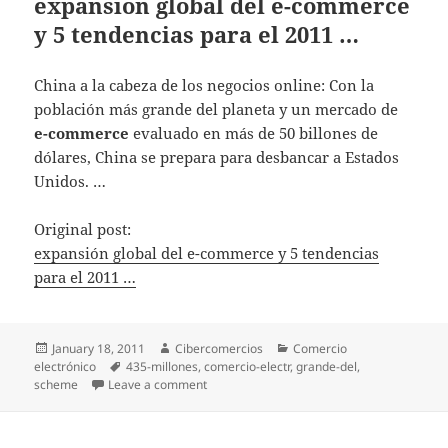
expansión global del e-commerce
y 5 tendencias para el 2011 …
China a la cabeza de los negocios online: Con la
población más grande del planeta y un mercado de
e-commerce
evaluado en más de 50 billones de
dólares, China se prepara para desbancar a Estados
Unidos. …
Original post:
expansión global del e-commerce y 5 tendencias
para el 2011 …
Posted
January 18, 2011
Author
Cibercomercios
Categories
Comercio
electrónico
on
Tags
435-millones
,
comercio-electr
,
grande-del
,
scheme
Leave a comment
on expansión global del e-commerce y 5 te