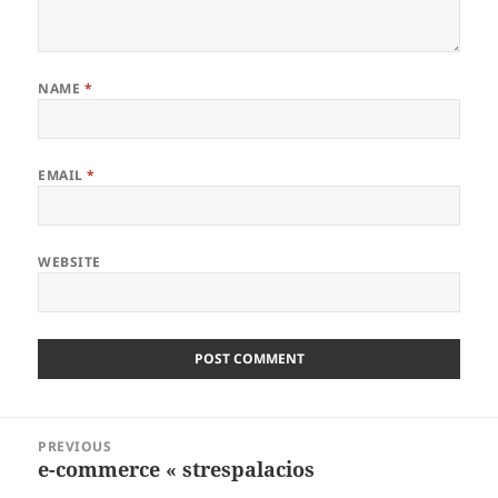
NAME
*
EMAIL
*
WEBSITE
Post
PREVIOUS
navigation
e-commerce « strespalacios
Previous
post: