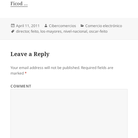
Ficod …
Posted
April 11, 2011
Author
Cibercomercios
Categories
Comercio electrónico
on
Tags
director
,
feito
,
los-mayores
,
nivel-nacional
,
oscar-feito
Leave a Reply
Your email address will not be published.
Required fields are
marked
*
COMMENT