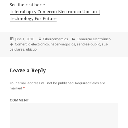
See the rest here:
Teletrabajo y Comercio Electronico Ubicuo |
Technology For Future
Posted
June 1, 2010
Author
Cibercomercios
Categories
Comercio electrónico
on
Tags
Comercio electrónico
,
hacer-negocios
,
send-as-public
,
sus-
celulares
,
ubicuo
Leave a Reply
Your email address will not be published.
Required fields are
marked
*
COMMENT