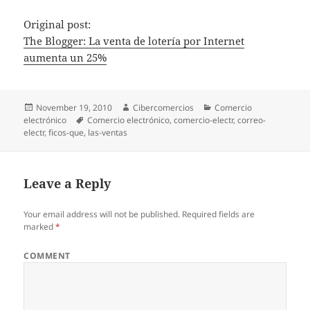
Original post:
The Blogger: La venta de lotería por Internet
aumenta un 25%
Posted
November 19, 2010
Author
Cibercomercios
Categories
Comercio
electrónico
on
Tags
Comercio electrónico
,
comercio-electr
,
correo-
electr
,
ficos-que
,
las-ventas
Leave a Reply
Your email address will not be published.
Required fields are
marked
*
COMMENT