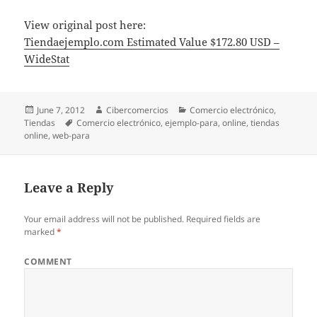
View original post here:
Tiendaejemplo.com Estimated Value $172.80 USD –
WideStat
Posted
June 7, 2012
Author
Cibercomercios
Categories
Comercio electrónico
,
Tiendas
on
Tags
Comercio electrónico
,
ejemplo-para
,
online
,
tiendas
online
,
web-para
Leave a Reply
Your email address will not be published.
Required fields are
marked
*
COMMENT