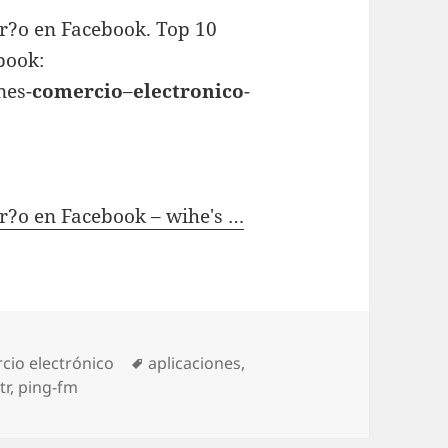
tr?o en Facebook. Top 10
book:
nes-
comercio
–
electronico
-
tr?o en Facebook – wihe's …
ories
cio electrónico
Tags
aplicaciones
,
tr
,
ping-fm