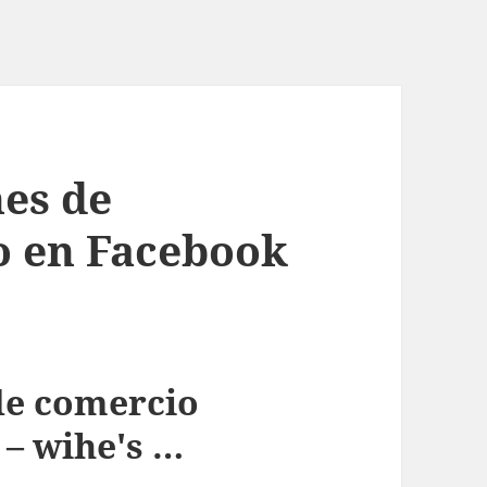
nes de
o en Facebook
de comercio
 – wihe's …