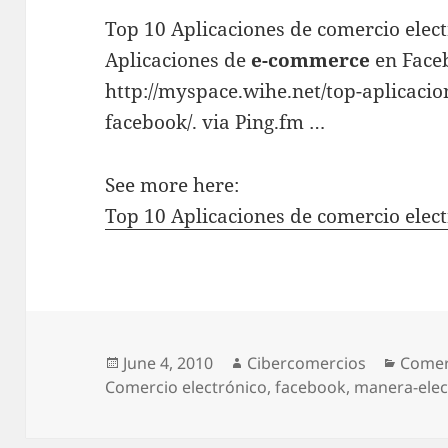
Top 10 Aplicaciones de comercio elec
Aplicaciones de
e-commerce
en Face
http://myspace.wihe.net/top-aplicacio
facebook/. via Ping.fm …
See more here:
Top 10 Aplicaciones de comercio elec
Posted
June 4, 2010
Author
Cibercomercios
Categ
Comer
Comercio electrónico
on
,
facebook
,
manera-elec