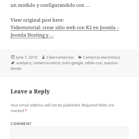
un módulo y configurándolo con …
View original post here:
Videotutorial: crear sitio web con K2 en Joomla –
Joomla Hosting y …
Posted
June 7, 2010
Author
Cibercomercios
Categories
Comercio electrónico
on
Tags
analytics
,
comercio-electr
,
mart-google
,
ndolo-con
,
nuestra-
tienda
Leave a Reply
Your email address will not be published.
Required fields are
marked
*
COMMENT