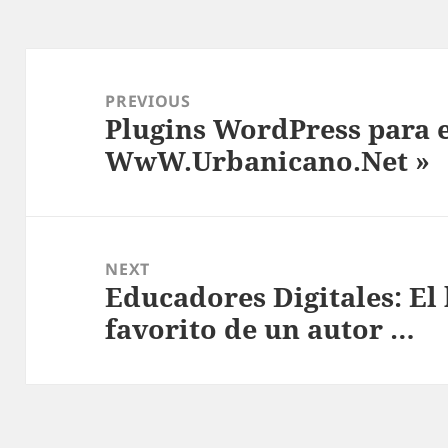
Post
navigation
PREVIOUS
Plugins WordPress para 
Previous
WwW.Urbanicano.Net »
post:
NEXT
Educadores Digitales: El 
Next
favorito de un autor …
post: