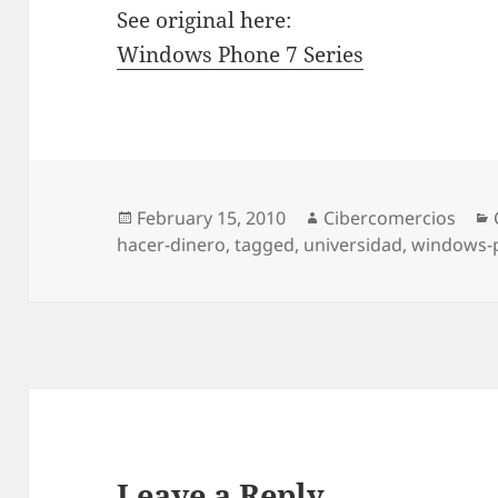
See original here:
Windows Phone 7 Series
Posted
February 15, 2010
Author
Cibercomercios
hacer-dinero
on
,
tagged
,
universidad
,
windows-
Leave a Reply