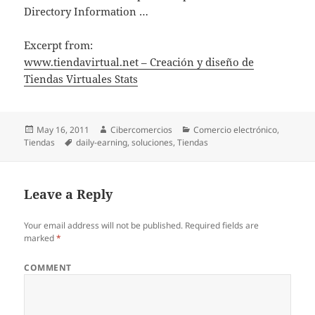
Directory Information …
Excerpt from:
www.tiendavirtual.net – Creación y diseño de
Tiendas Virtuales Stats
Posted
May 16, 2011
Author
Cibercomercios
Categories
Comercio electrónico
,
Tiendas
on
Tags
daily-earning
,
soluciones
,
Tiendas
Leave a Reply
Your email address will not be published.
Required fields are
marked
*
COMMENT