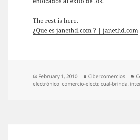
enfocados al éxito de los.
The rest is here:
¿Que es janethd.com ? | janethd.com
Posted
February 1, 2010
Author
Cibercomercios
C
C
electrónico
on
,
comercio-electr
,
cual-brinda
,
inte