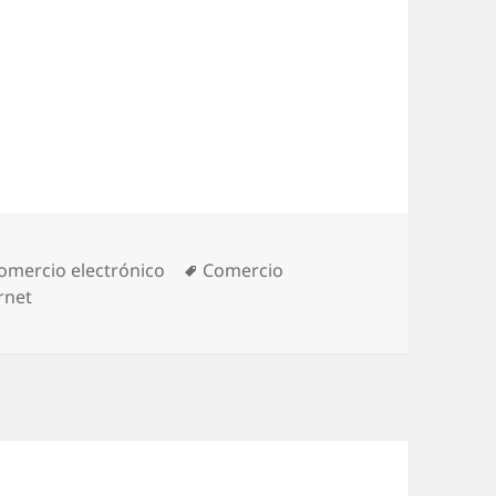
ategories
omercio electrónico
Tags
Comercio
rnet