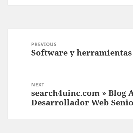
Post
navigation
PREVIOUS
Software y herramientas
Previous
post:
NEXT
search4uinc.com » Blog A
Next
Desarrollador Web Senio
post: