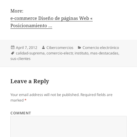
More:
e-commerce Diseño de páginas Web «
Posicionamiento …
Posted
April 7, 2012
Author
Cibercomercios
Categories
Comercio electrónico
on
Tags
calidad-suprema
,
comercio-electr
,
instituto
,
mas-destacadas
,
sus-clientes
Leave a Reply
Your email address will not be published.
Required fields are
marked
*
COMMENT