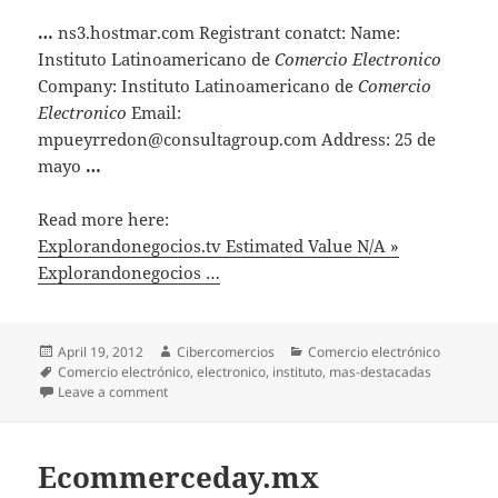
…
ns3.hostmar.com Registrant conatct: Name:
Instituto Latinoamericano de
Comercio Electronico
Company: Instituto Latinoamericano de
Comercio
Electronico
Email:
mpueyrredon@consultagroup.com
Address: 25 de
mayo
…
Read more here:
Explorandonegocios.tv Estimated Value N/A »
Explorandonegocios …
Posted
April 19, 2012
Author
Cibercomercios
Categories
Comercio electrónico
on
Tags
Comercio electrónico
,
electronico
,
instituto
,
mas-destacadas
Leave a comment
on Explorandonegocios.tv Estimated Value N/A » Exp
Ecommerceday.mx