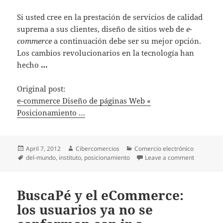
Si usted cree en la prestación de servicios de calidad
suprema a sus clientes, diseño de sitios web de
e-
commerce
a continuación debe ser su mejor opción.
Los cambios revolucionarios en la tecnología han
hecho
…
Original post:
e-commerce Diseño de páginas Web «
Posicionamiento …
Posted
April 7, 2012
Author
Cibercomercios
Categories
Comercio electrónico
on
Tags
del-mundo
,
instituto
,
posicionamiento
Leave a comment
on e-comm
BuscaPé y el eCommerce:
los usuarios ya no se