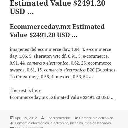
Estimated Value $2491.20
USD …
Ecommerceday.mx Estimated
Value $2491.20 USD …
imagenes del ecommerce day, 1.94, 4. e-commerce
day, 1.06, 5. sheraton wtc df, 0.91, 5. e-commerce,
0.91, 44.
comercio electronico
, 0.62, 26. ecommerce
awards, 0.61, 15.
comercio electronico
B2C (Bussines
To Consumer), 0.55, 4. mexico, 0.53, 52
…
The rest is here:
Ecommerceday.mx Estimated Value $2491.20 USD …
Posted
April 19, 2012
Author
Cibercomercios
Categories
Comercio electrónico
on
Tags
Comercio electrónico
,
electronico
,
instituto
,
mas-destacadas