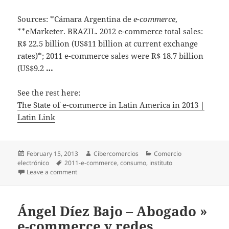
Sources: *Cámara Argentina de
e-commerce
,
**eMarketer. BRAZIL. 2012 e-commerce total sales:
R$ 22.5 billion (US$11 billion at current exchange
rates)*; 2011 e-commerce sales were R$ 18.7 billion
(US$9.2
…
See the rest here:
The State of e-commerce in Latin America in 2013 |
Latin Link
Posted
February 15, 2013
Author
Cibercomercios
Categories
Comercio
electrónico
on
Tags
2011-e-commerce
,
consumo
,
instituto
Leave a comment
on The State of e-commerce in Latin America in 2013 
Ángel Díez Bajo – Abogado »
e-commerce y redes