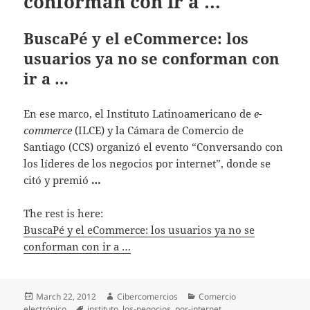
conforman con ir a …
BuscaPé y el eCommerce: los
usuarios ya no se conforman con
ir a …
En ese marco, el Instituto Latinoamericano de
e-
commerce
(ILCE) y la Cámara de Comercio de
Santiago (CCS) organizó el evento “Conversando con
los líderes de los negocios por internet”, donde se
citó y premió
…
The rest is here:
BuscaPé y el eCommerce: los usuarios ya no se
conforman con ir a …
Posted
March 22, 2012
Author
Cibercomercios
Categories
Comercio
electrónico
on
Tags
instituto
,
los-negocios
,
por-internet