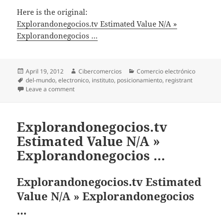
Here is the original:
Explorandonegocios.tv Estimated Value N/A »
Explorandonegocios …
Posted
April 19, 2012
Author
Cibercomercios
Categories
Comercio electrónico
on
Tags
del-mundo
,
electronico
,
instituto
,
posicionamiento
,
registrant
Leave a comment
on Explorandonegocios.tv Estimated Value N/A » Exp
Explorandonegocios.tv
Estimated Value N/A »
Explorandonegocios …
Explorandonegocios.tv Estimated
Value N/A » Explorandonegocios
…