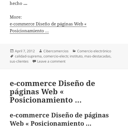
hecho
…
More:
e-commerce Diseño de páginas Web «
Posicionamiento …
Posted
April 7, 2012
Author
Cibercomercios
Categories
Comercio electrónico
on
Tags
calidad-suprema
,
comercio-electr
,
instituto
,
mas-destacadas
,
sus-clientes
Leave a comment
on e-commerce Diseño de páginas Web
e-commerce Diseño de
páginas Web «
Posicionamiento …
e-commerce Diseño de páginas
Web « Posicionamiento …