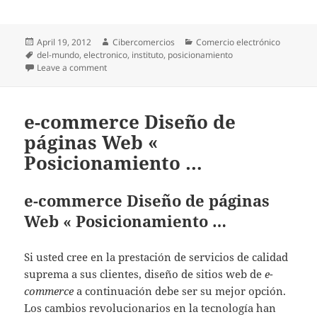
Posted
April 19, 2012
Author
Cibercomercios
Categories
Comercio electrónico
on
Tags
del-mundo
,
electronico
,
instituto
,
posicionamiento
Leave a comment
on Ecommerceday.mx Estimated Value $2491.20 US
e-commerce Diseño de
páginas Web «
Posicionamiento …
e-commerce Diseño de páginas
Web « Posicionamiento …
Si usted cree en la prestación de servicios de calidad
suprema a sus clientes, diseño de sitios web de
e-
commerce
a continuación debe ser su mejor opción.
Los cambios revolucionarios en la tecnología han