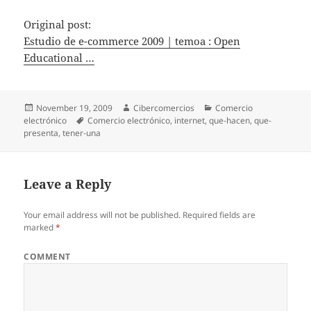
Original post:
Estudio de e-commerce 2009 | temoa : Open
Educational …
Posted
November 19, 2009
Author
Cibercomercios
Categories
Comercio
electrónico
on
Tags
Comercio electrónico
,
internet
,
que-hacen
,
que-
presenta
,
tener-una
Leave a Reply
Your email address will not be published.
Required fields are
marked
*
COMMENT