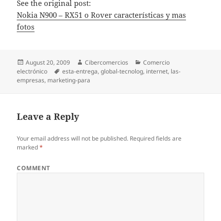
See the original post:
Nokia N900 – RX51 o Rover características y mas
fotos
Posted
August 20, 2009
Author
Cibercomercios
Categories
Comercio
electrónico
on
Tags
esta-entrega
,
global-tecnolog
,
internet
,
las-
empresas
,
marketing-para
Leave a Reply
Your email address will not be published.
Required fields are
marked
*
COMMENT