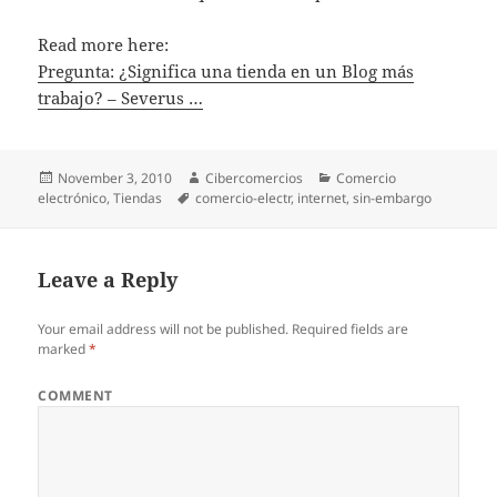
Read more here:
Pregunta: ¿Significa una tienda en un Blog más
trabajo? – Severus …
Posted
November 3, 2010
Author
Cibercomercios
Categories
Comercio
electrónico
on
,
Tiendas
Tags
comercio-electr
,
internet
,
sin-embargo
Leave a Reply
Your email address will not be published.
Required fields are
marked
*
COMMENT