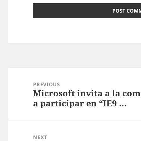
Post
navigation
PREVIOUS
Microsoft invita a la co
Previous
a participar en “IE9 …
post:
NEXT