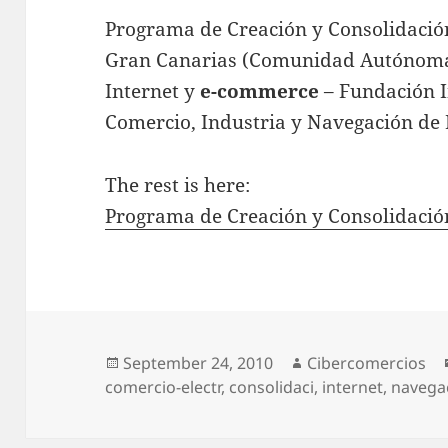
Programa de Creación y Consolidació
Gran Canarias (Comunidad Autónoma
Internet y
e-commerce
– Fundación I
Comercio, Industria y Navegación de
The rest is here:
Programa de Creación y Consolidació
Posted
September 24, 2010
Author
Cibercomercios
comercio-electr
on
,
consolidaci
,
internet
,
navega