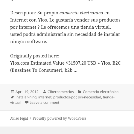
Description: Su propio
comercio electronico
en
Internet con Ylos. Le gustaría vender sus productos
por internet ? Le ofrecemos una tienda virtual,
usted podrá administrarla sin necesidad de instalar
ningún software.
Originally posted here:
Ylos.com Estimated Value $31507.20 USD » Ylos, B2C
(Bussines To Consumer), b2b …
Posted
April 19, 2012
Author
Cibercomercios
Categories
Comercio electrónico
on
Tags
instalar-ning
,
internet
,
productos-por
,
sin-necesidad
,
tienda-
virtual
Leave a comment
on Ylos.com Estimated Value $31507.20 USD 
Aviso legal
Proudly powered by WordPress