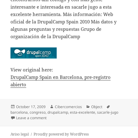
interesante e interesada en sacarle jugo a esta
excelente herramienta. Más información: Web
oficial de la DrupalCamp Spain 2010 Más datos y
algunas preguntas y respuestas Grupo de
organización de la DrupalCamp
View original here:
DrupalCamp Spain en Barcelona, pre-registro
abierto
Posted
October 17, 2009
Author
Cibercomercios
Categories
Object
Tags
barcelona
on
,
congreso
,
drupalcamp
,
esta-excelente
,
sacarle-jugo
Leave a comment
on DrupalCamp Spain en Barcelona, pre-registro abi
Aviso legal
Proudly powered by WordPress