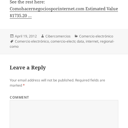
See the rest here:
Comohacernegociosporinternet.com Estimated Value
$1735.20 …
Posted
April 19, 2012
Author
Cibercomercios
Categories
Comercio electrónico
on
Tags
Comercio electrónico
,
comercio-electr
,
data
,
internet
,
regional-
como
Leave a Reply
Your email address will not be published.
Required fields are
marked
*
COMMENT