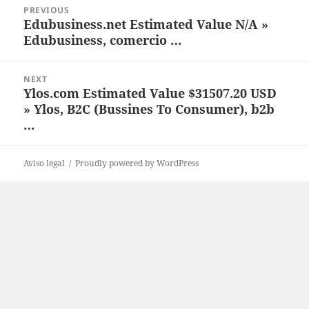
Post
PREVIOUS
navigation
Edubusiness.net Estimated Value N/A »
Previous
Edubusiness, comercio …
post:
NEXT
Ylos.com Estimated Value $31507.20 USD
Next
» Ylos, B2C (Bussines To Consumer), b2b
post:
…
Aviso legal
Proudly powered by WordPress