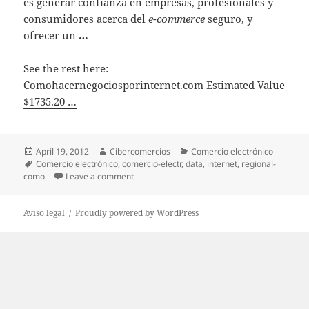
es generar confianza en empresas, profesionales y
consumidores acerca del
e-commerce
seguro, y
ofrecer un
…
See the rest here:
Comohacernegociosporinternet.com Estimated Value
$1735.20 …
Posted
April 19, 2012
Author
Cibercomercios
Categories
Comercio electrónico
on
Tags
Comercio electrónico
,
comercio-electr
,
data
,
internet
,
regional-
como
Leave a comment
on Comohacernegociosporinternet.com Estim
Aviso legal
Proudly powered by WordPress